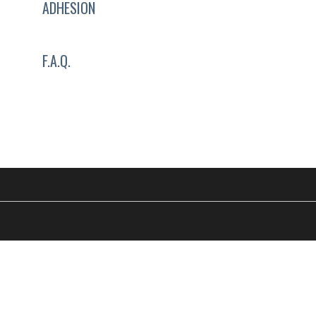
ADHESION
F.A.Q.