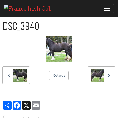
DSC_3940
Retour
Partager
Facebook
X
Email