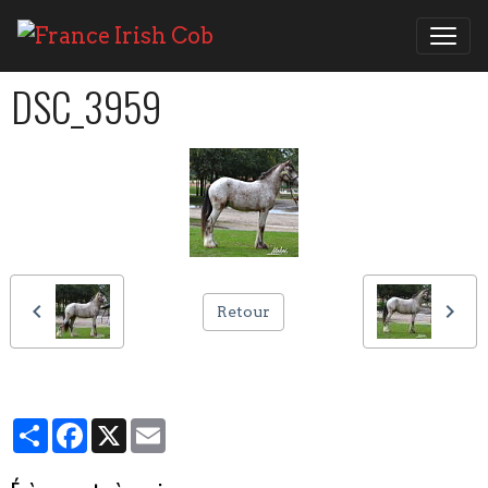
DSC_3959
Retour
Partager
Facebook
X
Email