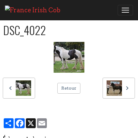
DSC_4022
Retour
Partager
Facebook
X
Email