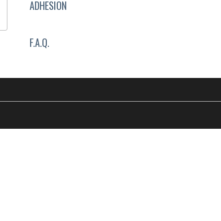
ADHESION
F.A.Q.