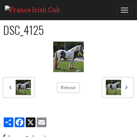
DSC_4125
Retour
Partager
Facebook
X
Email