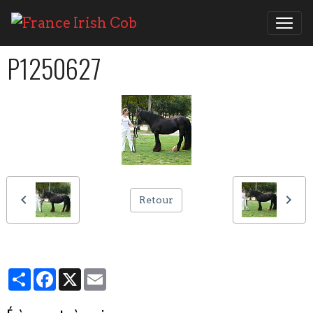
P1250627
Retour
Partager
Facebook
X
Email