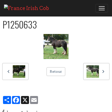
P1250633
Retour
Partager
Facebook
X
Email