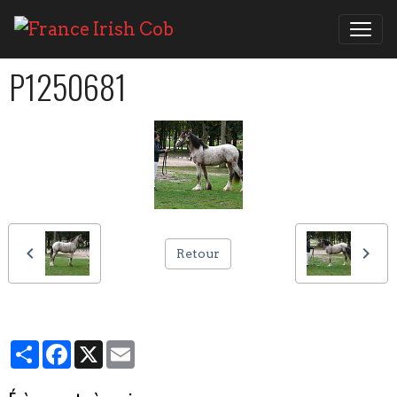
P1250681
Retour
Partager
Facebook
X
Email