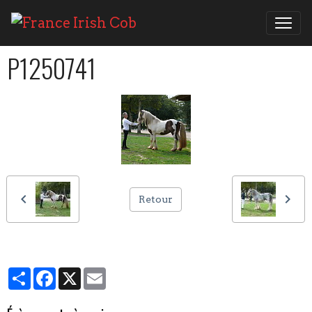
P1250741
Retour
Partager
Facebook
X
Email