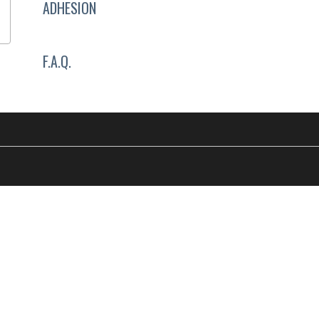
ADHESION
F.A.Q.