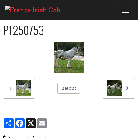
P1250753
Retour
Partager
Facebook
X
Email