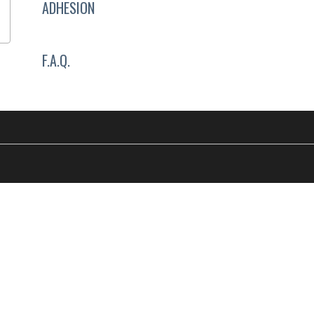
ADHESION
F.A.Q.