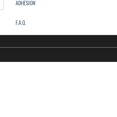
ADHESION
F.A.Q.