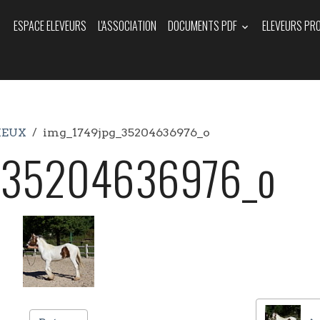
ESPACE ELEVEURS
L'ASSOCIATION
DOCUMENTS PDF
ELEVEURS PR
IEUX
img_1749jpg_35204636976_o
g_35204636976_o