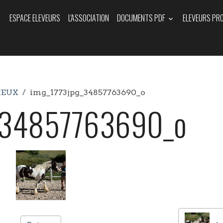
ESPACE ELEVEURS
L'ASSOCIATION
DOCUMENTS PDF
ELEVEURS PR
IEUX
img_1773jpg_34857763690_o
_34857763690_o