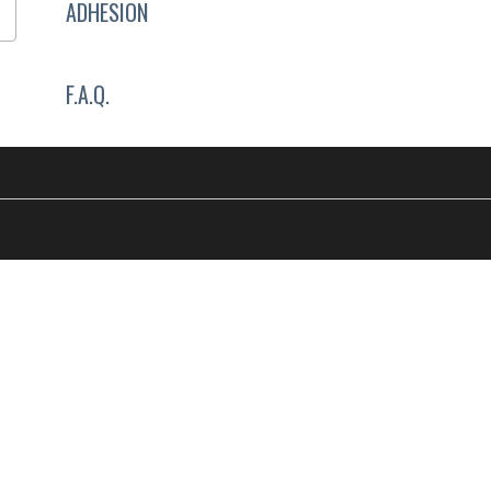
ADHESION
F.A.Q.