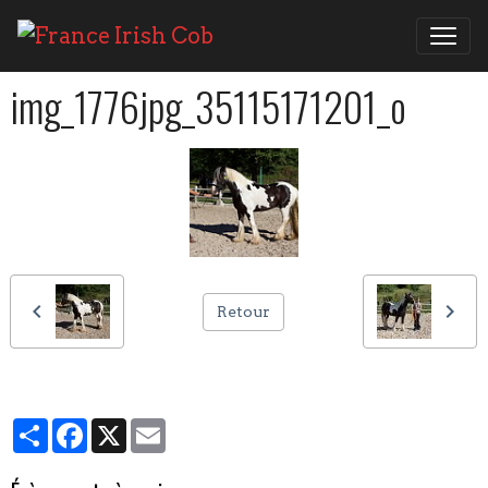
img_1776jpg_35115171201_o
Retour
Partager
Facebook
X
Email