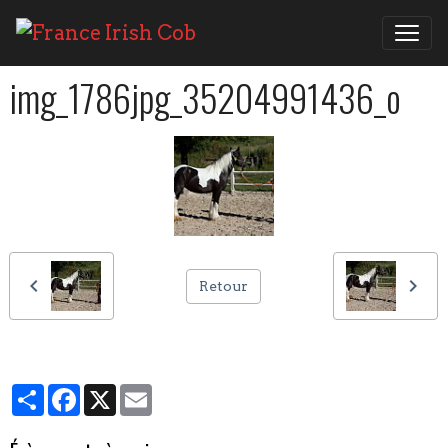
img_1786jpg_35204991436_o
Retour
Partager
Facebook
X
Email