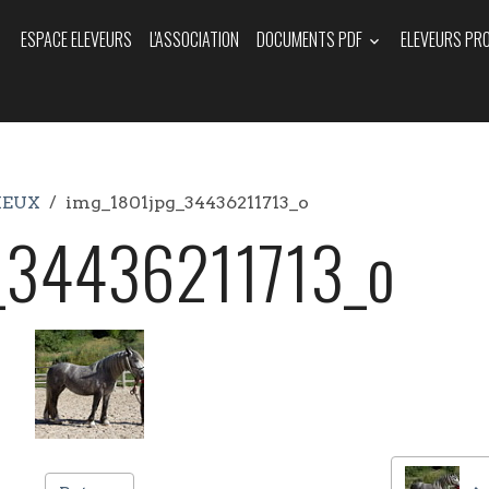
ESPACE ELEVEURS
L'ASSOCIATION
DOCUMENTS PDF
ELEVEURS PR
IEUX
img_1801jpg_34436211713_o
_34436211713_o