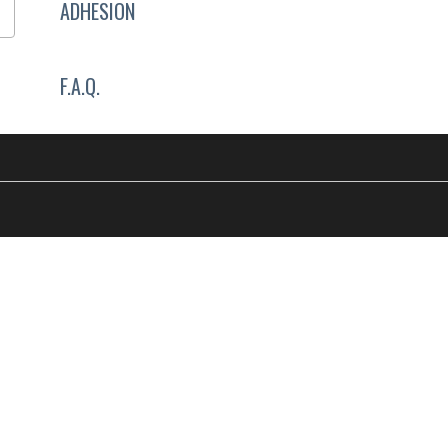
ADHESION
F.A.Q.