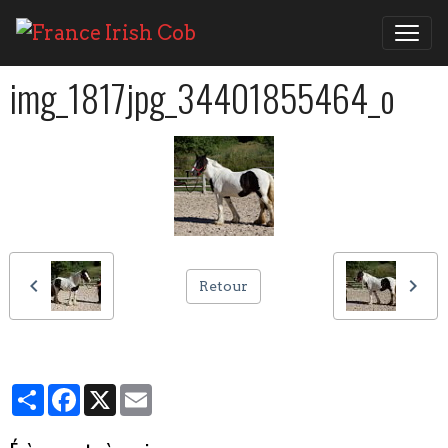
img_1817jpg_34401855464_o
Retour
Partager
Facebook
X
Email