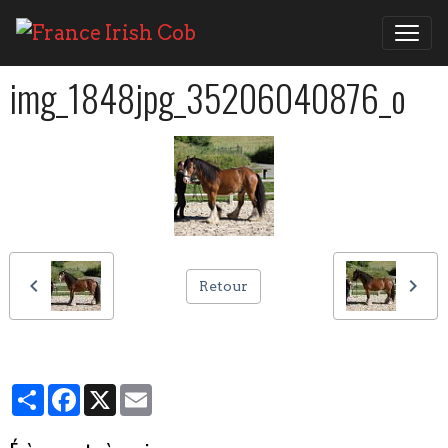
img_1848jpg_35206040876_o
Retour
Partager
Facebook
X
Email