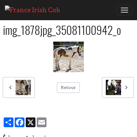
img_1878jpg_35081100942_o
Retour
Partager
Facebook
X
Email