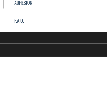
ADHESION
F.A.Q.