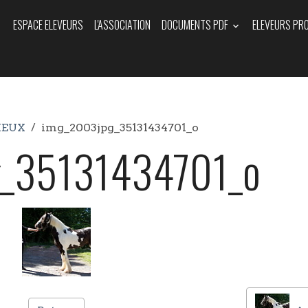
ESPACE ELEVEURS
L'ASSOCIATION
DOCUMENTS PDF
ELEVEURS PR
IEUX
img_2003jpg_35131434701_o
_35131434701_o