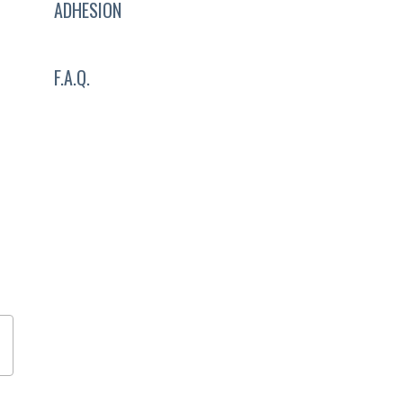
ADHESION
F.A.Q.