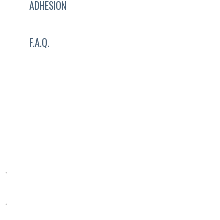
ADHESION
F.A.Q.