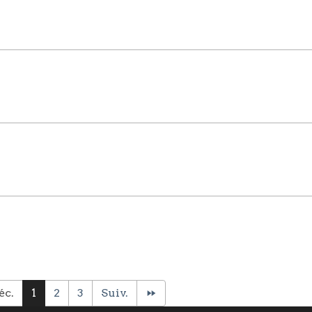
éc.
1
2
3
Suiv.