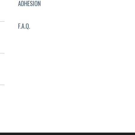
ADHESION
F.A.Q.