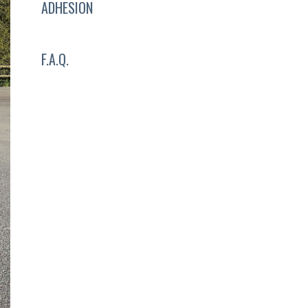
ADHESION
F.A.Q.