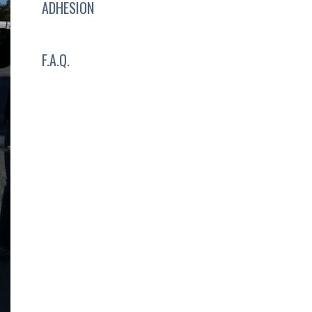
ADHESION
F.A.Q.