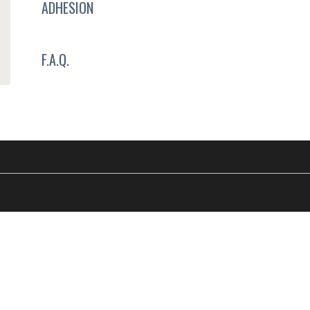
ADHESION
F.A.Q.