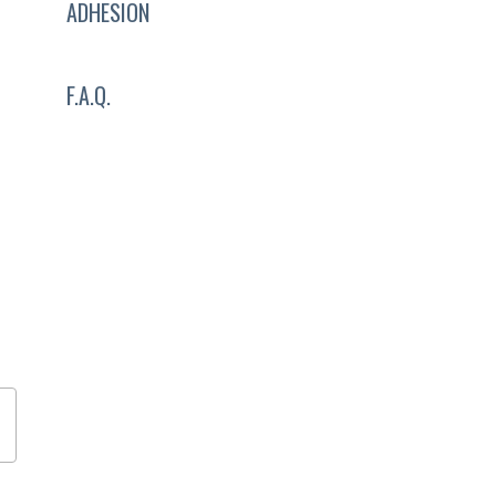
ADHESION
F.A.Q.